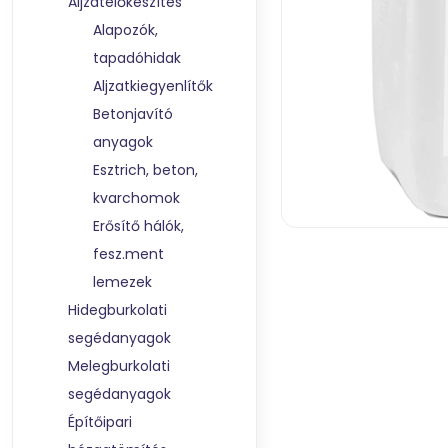
Aljzatelőkészítés
Alapozók,
tapadóhidak
Aljzatkiegyenlítők
Betonjavító
anyagok
Esztrich, beton,
kvarchomok
Erősítő hálók,
fesz.ment
lemezek
Hidegburkolati
segédanyagok
Melegburkolati
segédanyagok
Építőipari