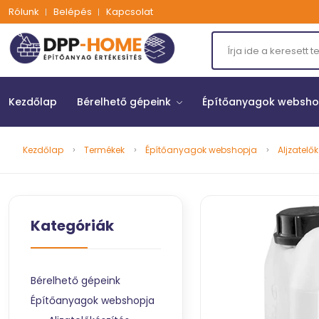
Rólunk
Belépés
Kapcsolat
Kezdőlap
Bérelhető gépeink
Építőanyagok websh
Kezdőlap
Termékek
Építőanyagok webshopja
Aljzatelő
Kategóriák
Bérelhető gépeink
Építőanyagok webshopja