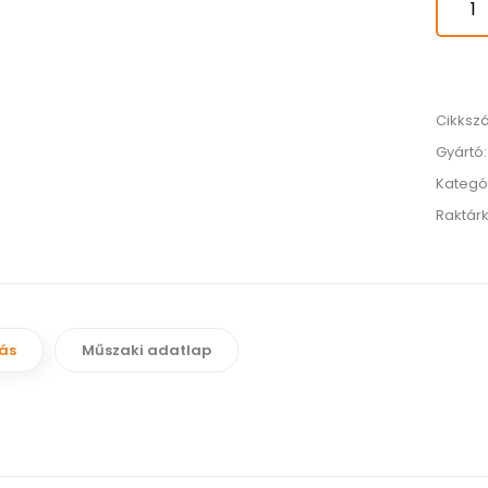
Cikksz
Gyártó
Kategó
Raktárk
rás
Műszaki adatlap