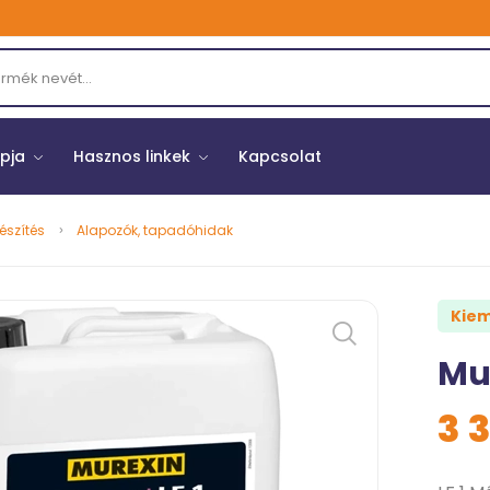
opja
Hasznos linkek
Kapcsolat
készítés
Alapozók, tapadóhidak
Kiem
Mu
3 3