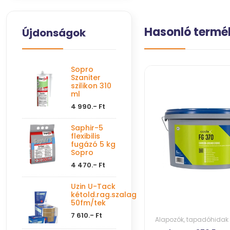
Hasonló termé
Újdonságok
Sopro
Szaniter
szilikon 310
ml
4 990.- Ft
Saphir-5
flexibilis
fugázó 5 kg
Sopro
4 470.- Ft
Uzin U-Tack
kétold.rag.szalag
50fm/tek
7 610.- Ft
Alapozók, tapadóhidak