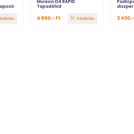
Murexin D4 RAPID
Padlopo
lapozó
Tapadóhíd
diszper
4 890.- Ft
3 430.-
ásárlás
Vásárlás