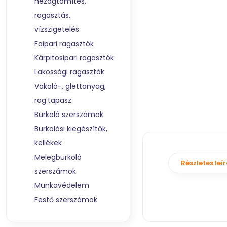
hézagtömítés,
ragasztás,
vízszigetelés
Faipari ragasztók
Kárpitosipari ragasztók
Lakossági ragasztók
Vakoló-, glettanyag,
rag.tapasz
Burkoló szerszámok
Burkolási kiegészítők,
kellékek
Melegburkoló
Részletes leí
szerszámok
Munkavédelem
Festő szerszámok