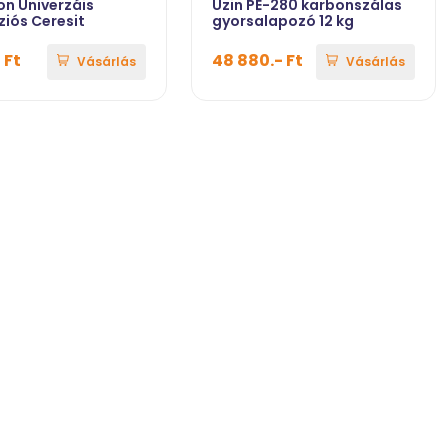
n Univerzáis
Uzin PE-280 karbonszálas
ziós Ceresit
gyorsalapozó 12 kg
 Ft
48 880.- Ft
Vásárlás
Vásárlás