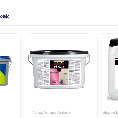
kek
Alapozók, tapadóhidak
Alapozók