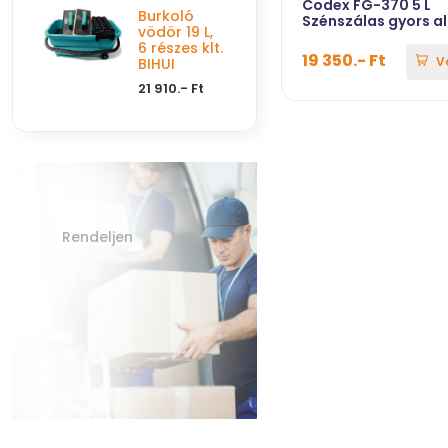
Codex FG-370 5 L
Burkoló
Szénszálas gyors a
vödör 19 L,
6 részes klt.
19 350.- Ft
V
BIHUI
21 910.- Ft
Rendeljen