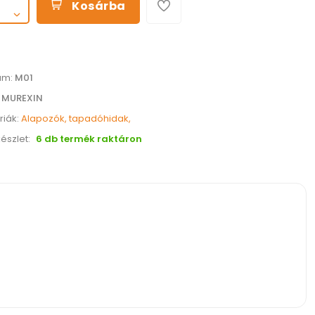
Kosárba
ám:
M01
:
MUREXIN
riák:
Alapozók, tapadóhidak,
észlet:
6 db termék raktáron