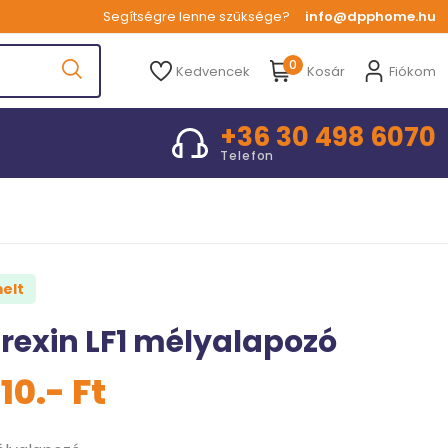
Segítségre lenne szüksége?
info@dpphome.hu
0
Kedvencek
Kosár
Fiókom
+36 30 498 6070
Telefon
elt
rexin LF1 mélyalapozó
10.- Ft