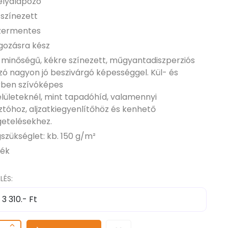
Mélyalapozó
 színezett
zermentes
lgozásra kész
ó minőségű, kékre színezett, műgyantadiszperziós
zó nagyon jó beszivárgó képességgel. Kül- és
rben szívóképes
elületeknél, mint tapadóhíd, valamennyi
ztóhoz, aljzatkiegyenlítőhöz és kenhető
getelésekhez.
szükséglet: kb. 150 g/m²
kék
LÉS: