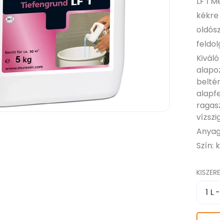
LF 1 
kékre
oldós
feldo
Kivál
alapo
belté
alapf
ragas
vízszi
Anyag
Szín: 
KISZERE