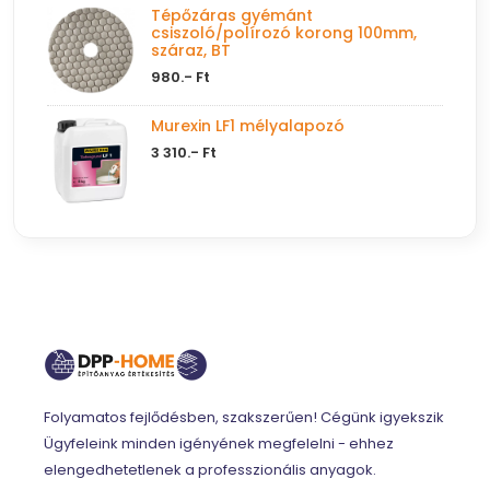
Tépőzáras gyémánt
csiszoló/polírozó korong 100mm,
száraz, BT
980.- Ft
Murexin LF1 mélyalapozó
3 310.- Ft
Folyamatos fejlődésben, szakszerűen! Cégünk igyekszik
Ügyfeleink minden igényének megfelelni - ehhez
elengedhetetlenek a professzionális anyagok.