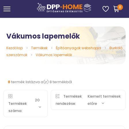
0
Vákumos lapemelők
Kezdőlap
Termékek
Építőanyagok webshopja
Burkoló
szerszámok
Vákumos lapemelők
8
termék listázva a(z) 8 termékből
Termékek
Kiemelt termékek
20
Termékek
rendezése:
előre
száma: