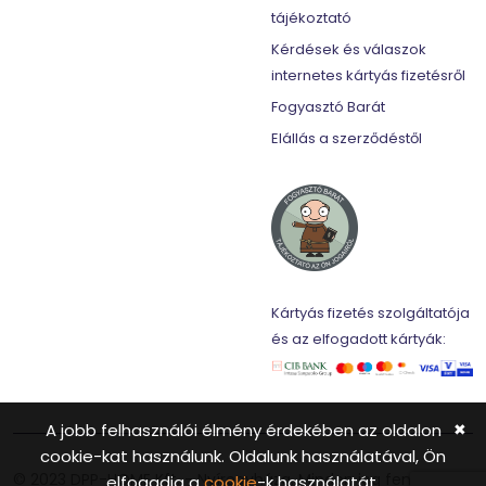
tájékoztató
Kérdések és válaszok
internetes kártyás fizetésről
Fogyasztó Barát
Elállás a szerződéstől
Kártyás fizetés szolgáltatója
és az elfogadott kártyák:
A jobb felhasználói élmény érdekében az oldalon
✖
cookie-kat használunk. Oldalunk használatával, Ön
© 2023 DPP-HOME Kft. - Nyíregyháza. Minden jog fenntartva.
elfogadja a
cookie
-k használatát.