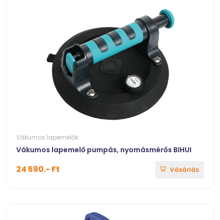
Vákumos lapemelők
Vákumos lapemelő pumpás, nyomásmérős BIHUI
24 590.- Ft
Vásárlás