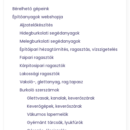
Bérelhető gépeink
Építőanyagok webshopja
Aljzatelőkészítés
Hidegburkolati segédanyagok
Melegburkolati segédanyagok
Építőipari hézagtömítés, ragasztás, vízszigetelés
Faipari ragasztók
Kárpitosipari ragasztók
Lakossági ragasztók
Vakoló-, glettanyag, rag.tapasz
Burkoló szerszámok
Glettvasak, kanalak, keverőszárak
Keverőgépek, keverőszárak
Vákumos lapemelők
Gyémánt tárcsák, lyukfúrók