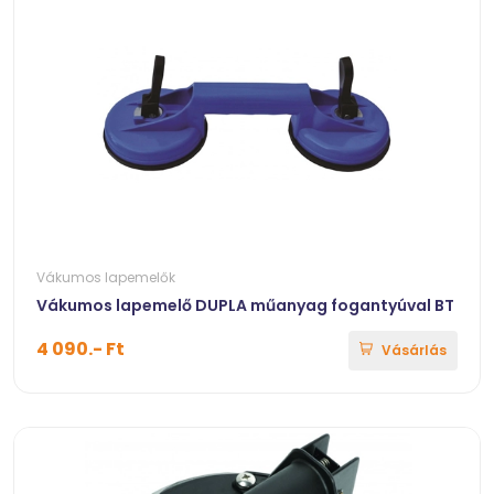
Vákumos lapemelők
Vákumos lapemelő DUPLA műanyag fogantyúval BT
4 090.- Ft
Vásárlás