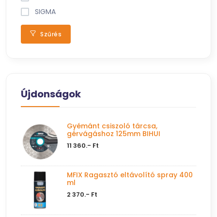
SIGMA
Szűrés
Újdonságok
Gyémánt csiszoló tárcsa,
gérvágáshoz 125mm BIHUI
11 360.- Ft
MFIX Ragasztó eltávolító spray 400
ml
2 370.- Ft