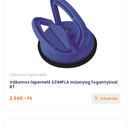
Vákumos lapemelők
Vákumos lapemelő SZIMPLA műanyag fogantyúval
BT
2 340.- Ft
Vásárlás