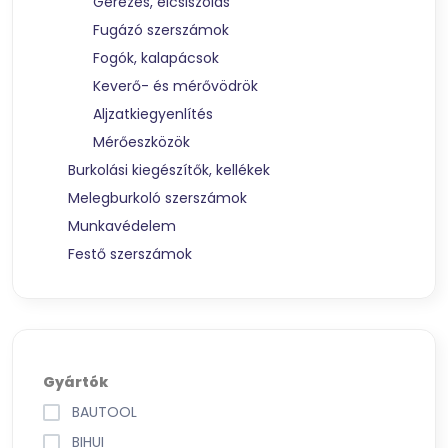
Gérezés, élcsiszolás
Fugázó szerszámok
Fogók, kalapácsok
Keverő- és mérővödrök
Aljzatkiegyenlítés
Mérőeszközök
Burkolási kiegészítők, kellékek
Melegburkoló szerszámok
Munkavédelem
Festő szerszámok
Gyártók
BAUTOOL
BIHUI