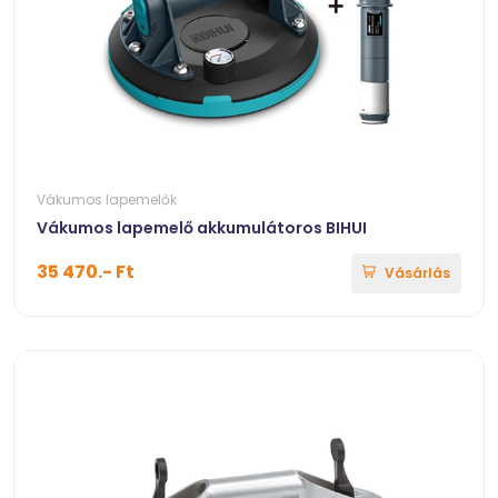
Vákumos lapemelők
Vákumos lapemelő akkumulátoros BIHUI
35 470.- Ft
Vásárlás