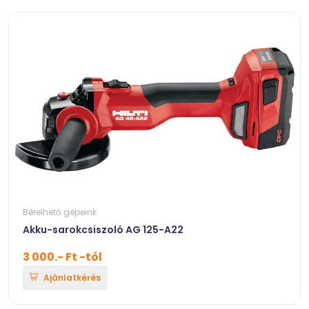
Bérelhető gépeink
Akku-sarokcsiszoló AG 125-A22
3 000.- Ft -tól
Ajánlatkérés