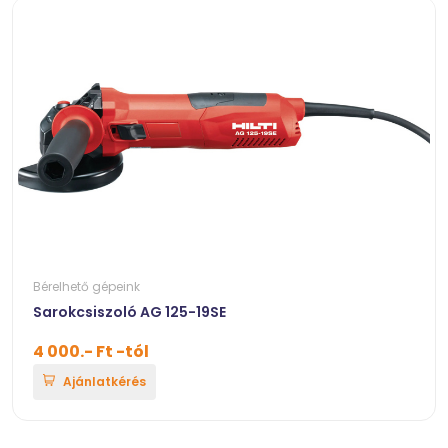
Bérelhető gépeink
Sarokcsiszoló AG 125-19SE
4 000.- Ft -tól
Ajánlatkérés