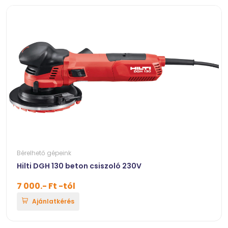
Bérelhető gépeink
Hilti DGH 130 beton csiszoló 230V
7 000.- Ft -tól
Ajánlatkérés