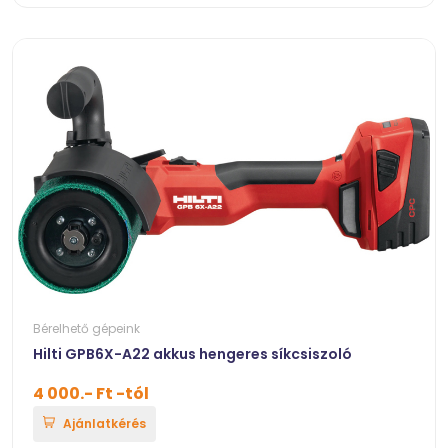
Bérelhető gépeink
Hilti GPB6X-A22 akkus hengeres síkcsiszoló
4 000.- Ft -tól
Ajánlatkérés