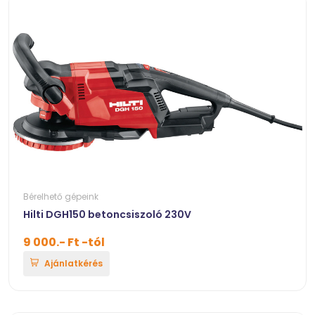
Bérelhető gépeink
Hilti DGH150 betoncsiszoló 230V
9 000.- Ft -tól
Ajánlatkérés