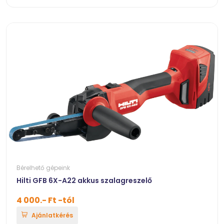
Bérelhető gépeink
Hilti GFB 6X-A22 akkus szalagreszelő
4 000.- Ft -tól
Ajánlatkérés