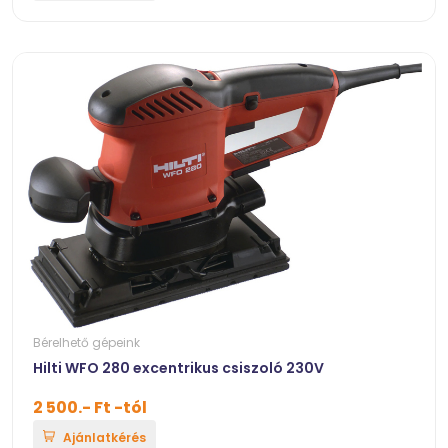
Bérelhető gépeink
Hilti WFO 280 excentrikus csiszoló 230V
2 500.- Ft -tól
Ajánlatkérés