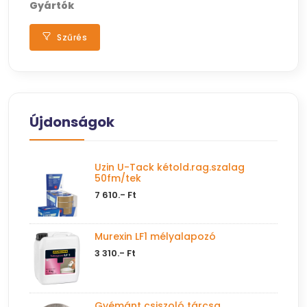
Gyártók
Szűrés
Újdonságok
Uzin U-Tack kétold.rag.szalag
50fm/tek
7 610.- Ft
Murexin LF1 mélyalapozó
3 310.- Ft
Gyémánt csiszoló tárcsa,