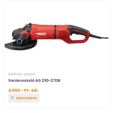
Bérelhető gépeink
Sarokcsiszoló AG 230-27DB
4 000.- Ft -tól
Ajánlatkérés