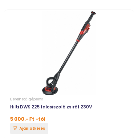
Bérelhető gépeink
Hilti DWS 225 falcsiszoló zsiráf 230V
5 000.- Ft -tól
Ajánlatkérés