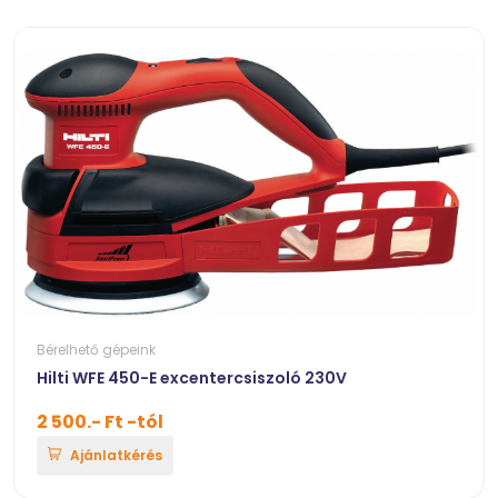
Bérelhető gépeink
Hilti WFE 450-E excentercsiszoló 230V
2 500.- Ft -tól
Ajánlatkérés