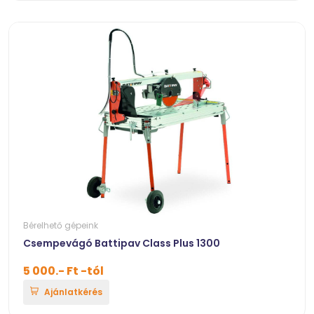
Bérelhető gépeink
Csempevágó Battipav Class Plus 1300
5 000.- Ft -tól
Ajánlatkérés