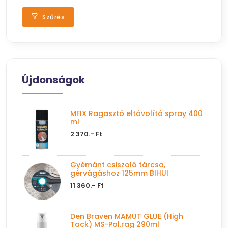
Szűrés
Újdonságok
MFIX Ragasztó eltávolító spray 400
ml
2 370.- Ft
Gyémánt csiszoló tárcsa,
gérvágáshoz 125mm BIHUI
11 360.- Ft
Den Braven MAMUT GLUE (High
Tack) MS-Pol.rag 290ml