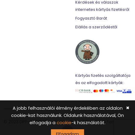
Kérdések és válaszok
internetes kártyás fizetésről
Fogyasztó Barát
Elállás a szerződéstől
Kártyás fizetés szolgáltatója
és az elfogadott kártyák:
A jobb felhasználói élmény érdekében az oldalon
✖
cookie-kat használunk. Oldalunk használatával, Ön
© 2023 DPP-HOME Kft. - Nyíregyháza. Minden jog fenntartva.
elfogadja a
cookie
-k használatát.
Elfogadom