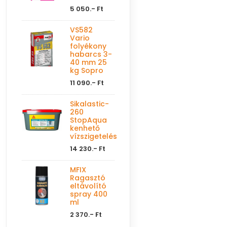
5 050.- Ft
VS582
Vario
folyékony
habarcs 3-
40 mm 25
kg Sopro
11 090.- Ft
Sikalastic-
260
StopAqua
kenhető
vízszigetelés
14 230.- Ft
MFIX
Ragasztó
eltávolító
spray 400
ml
2 370.- Ft