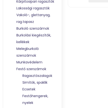
Kárpitosipari ragasztók
Lakossági ragasztók
Vakoló-, glettanyag,
rag.tapasz
Burkoló szerszámok
Burkolási kiegészítők,
kellékek
Melegburkoló
szerszámok
Munkavédelem
Festő szerszámok
Ragasztószalagok
Simítók, spaklik
Ecsetek
Festőhengerek,
nyelek