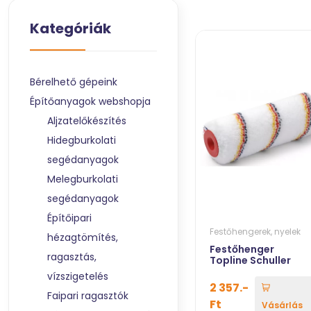
Kategóriák
Bérelhető gépeink
Építőanyagok webshopja
Aljzatelőkészítés
Hidegburkolati
segédanyagok
Melegburkolati
segédanyagok
Építőipari
Festőhengerek, nyelek
hézagtömítés,
Festőhenger
ragasztás,
Topline Schuller
vízszigetelés
2 357.-
Faipari ragasztók
Ft
Vásárlás