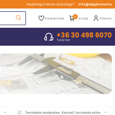
Segítségre lenne szüksége?
info@dpphome.hu
0
Kedvencek
Kosár
Fiókom
+36 30 498 6070
Telefon
0
Termékek rendezése:
Kiemelt termékek előre