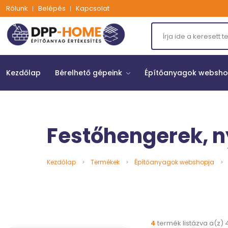
Rólunk
Belépés
Kapcsolat
Kezdőlap
Bérelhető gépeink
Építőanyagok websh
Festőhengerek, n
Kezdőlap
Termékek
Építőanyagok webshopja
4
termék listázva a(z) 