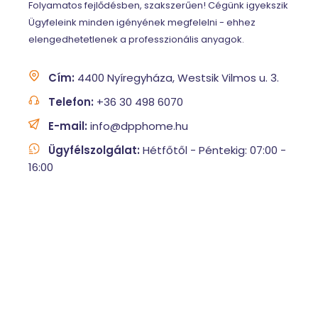
Folyamatos fejlődésben, szakszerűen! Cégünk igyekszik
Ügyfeleink minden igényének megfelelni - ehhez
elengedhetetlenek a professzionális anyagok.
Cím:
4400 Nyíregyháza, Westsik Vilmos u. 3.
Telefon:
+36 30 498 6070
E-mail:
info@dpphome.hu
Ügyfélszolgálat:
Hétfőtől - Péntekig: 07:00 -
16:00