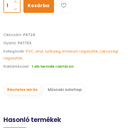
Kosárba
Cikkszám:
PAT24
Gyártó:
PATTEX
Kategóriák:
PVC, vinyl, szőnyeg, linóleum ragasztók,
Lakossági
ragasztók,
Raktárkészlet:
1
db termék raktáron
Részletes leírás
Műszaki adatlap
Hasonló termékek