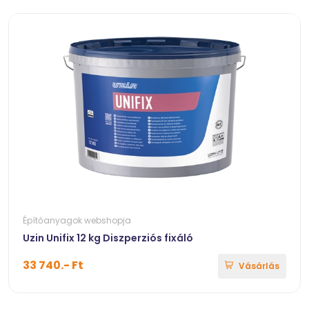
Építőanyagok webshopja
Uzin Unifix 12 kg Diszperziós fixáló
33 740.- Ft
Vásárlás