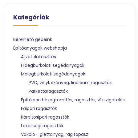
Kategóriák
Bérelhető gépeink
Építőanyagok webshopja
Aljzatelőkészítés
Hidegburkolati segédanyagok
Melegburkolati segédanyagok
PVC, vinyl, szőnyeg, linóleum ragasztók
Parkettaragasztók
Építőipari hézagtömítés, ragasztás, vízszigetelés
Faipari ragasztók
Kárpitosipari ragasztók
Lakossági ragasztók
Vakoló-, glettanyag, rag.tapasz