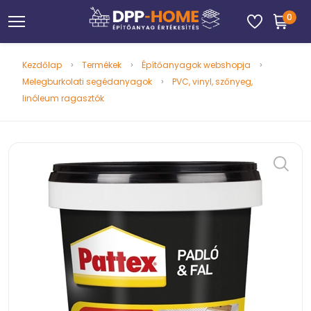
0
Kezdőlap
Termékek
Építőanyagok webshopja
Melegburkolati segédanyagok
PVC, vinyl, szőnyeg,
linóleum ragasztók