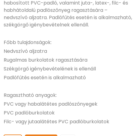
habosított PVC-padló, valamint juta-, latex-, filc- és
habhátoldalú padlószőnyeg ragasztására –
nedvszívó aljzatra. Padlófűtés esetén is alkalmazható,
székgörgő igénybevételnek ellenáll.
Főbb tulajdonságok:
Nedvszívó aljzatra
Rugalmas burkolatok ragasztására
Székgörgő igénybevételének is ellenáll
Padlófűtés esetén is alkalmazható
Ragasztható anyagok:
PVC vagy habalátétes padlószőnyegek
PVC padlóburkolatok
Filc- vagy jutaalátétes PVC padlóburkolatok