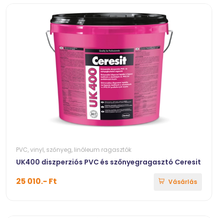
PVC, vinyl, szőnyeg, linóleum ragasztók
UK400 diszperziós PVC és szőnyegragasztó Ceresit
25 010.- Ft
Vásárlás