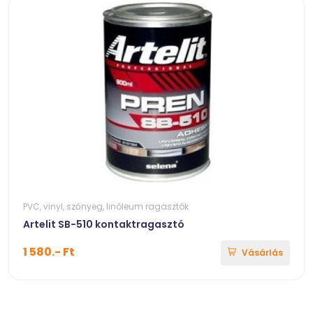
PVC, vinyl, szőnyeg, linóleum ragasztók
Artelit SB-510 kontaktragasztó
1 580.- Ft
Vásárlás