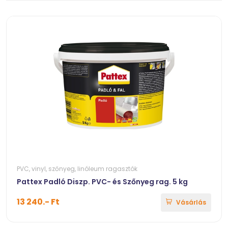
PVC, vinyl, szőnyeg, linóleum ragasztók
Pattex Padló Diszp. PVC- és Szőnyeg rag. 5 kg
13 240.- Ft
Vásárlás