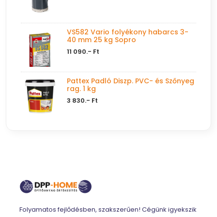
VS582 Vario folyékony habarcs 3-
40 mm 25 kg Sopro
11 090.- Ft
Pattex Padló Diszp. PVC- és Szőnyeg
rag. 1 kg
3 830.- Ft
Folyamatos fejlődésben, szakszerűen! Cégünk igyekszik