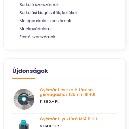
Burkoló szerszámok
Burkolási kiegészítők, kellékek
Melegburkoló szerszámok
Munkavédelem
Festő szerszámok
Újdonságok
Gyémánt csiszoló tárcsa,
gérvágáshoz 125mm BIHUI
11 360.- Ft
Gyémánt lyukfúró M14 BIHUI
5 040.- Ft