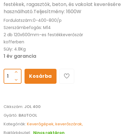
festékek, ragasztók, beton, és vakolat keverésére
használható.Teljesítmény: 1600W
Fordulatszám:0-400-800/p
Szerszámbefogás: M14
2 db 120x600mm-es festékkeverőszár
kofferben
Súly: 4.8Kg
1 év garancia
Kosárba
Cikkszám:
JOL 400
Gyártó:
BAUTOOL
Kategóriák:
Keverőgépek, keverőszárak,
Raktárkészlet:
Nincs raktáron