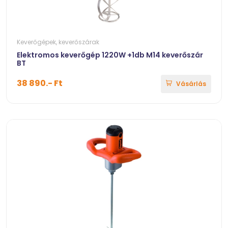
Keverőgépek, keverőszárak
Elektromos keverőgép 1220W +1db M14 keverőszár
BT
38 890.- Ft
Vásárlás