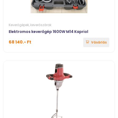
Keverőgépek, keverőszárak
Elektromos keverőgép 1600W M14 Kapriol
68 140.- Ft
Vásárlás