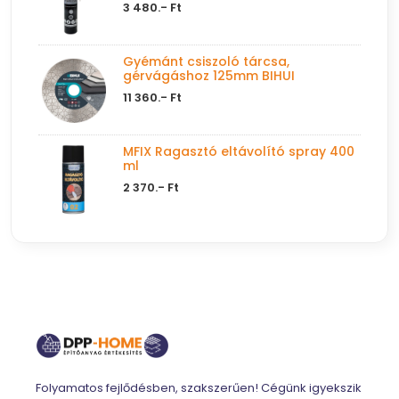
3 480.- Ft
Gyémánt csiszoló tárcsa,
gérvágáshoz 125mm BIHUI
11 360.- Ft
MFIX Ragasztó eltávolító spray 400
ml
2 370.- Ft
Folyamatos fejlődésben, szakszerűen! Cégünk igyekszik