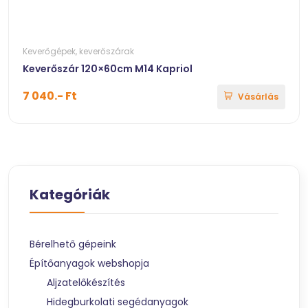
Keverőgépek, keverőszárak
Keverőszár 120×60cm M14 Kapriol
7 040.- Ft
Vásárlás
Kategóriák
Bérelhető gépeink
Építőanyagok webshopja
Aljzatelőkészítés
Hidegburkolati segédanyagok