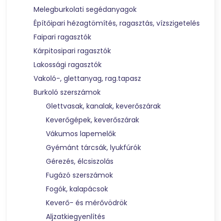
Melegburkolati segédanyagok
Építőipari hézagtömítés, ragasztás, vízszigetelés
Faipari ragasztók
Kárpitosipari ragasztók
Lakossági ragasztók
Vakoló-, glettanyag, rag.tapasz
Burkoló szerszámok
Glettvasak, kanalak, keverőszárak
Keverőgépek, keverőszárak
Vákumos lapemelők
Gyémánt tárcsák, lyukfúrók
Gérezés, élcsiszolás
Fugázó szerszámok
Fogók, kalapácsok
Keverő- és mérővödrök
Aljzatkiegyenlítés