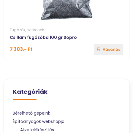
Fugázók, szilikonok
Csillám fugázóba 100 gr Sopro
7 303.- Ft
Vásárlás
Kategóriák
Bérelhető gépeink
Építőanyagok webshopja
Aljzatelőkészítés