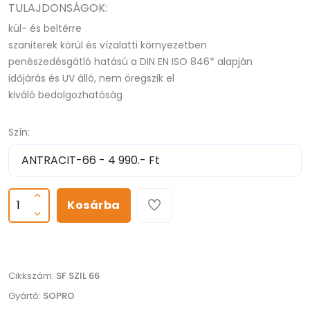
TULAJDONSÁGOK:
kül- és beltérre
szaniterek körül és vízalatti környezetben
penészedésgátló hatású a DIN EN ISO 846* alapján
időjárás és UV álló, nem öregszik el
kiváló bedolgozhatóság
Szín:
Kosárba
Cikkszám:
SF SZIL 66
Gyártó:
SOPRO