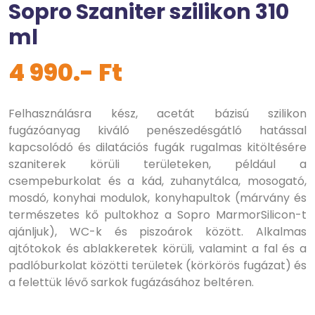
Sopro Szaniter szilikon 310
ml
4 990.- Ft
Felhasználásra kész, acetát bázisú szilikon
fugázóanyag kiváló penészedésgátló hatással
kapcsolódó és dilatációs fugák rugalmas kitöltésére
szaniterek körüli területeken, például a
csempeburkolat és a kád, zuhanytálca, mosogató,
mosdó, konyhai modulok, konyhapultok (márvány és
természetes kő pultokhoz a Sopro MarmorSilicon-t
ajánljuk), WC-k és piszoárok között. Alkalmas
ajtótokok és ablakkeretek körüli, valamint a fal és a
padlóburkolat közötti területek (körkörös fugázat) és
a felettük lévő sarkok fugázásához beltéren.