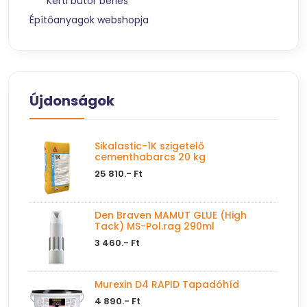
Kerti bútor bérlés
Építőanyagok webshopja
Újdonságok
Sikalastic-1K szigetelő
cementhabarcs 20 kg
25 810.- Ft
Den Braven MAMUT GLUE (High
Tack) MS-Pol.rag 290ml
3 460.- Ft
Murexin D4 RAPID Tapadóhíd
4 890.- Ft