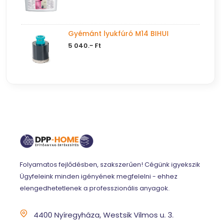
Gyémánt lyukfúró M14 BIHUI
5 040.- Ft
Folyamatos fejlődésben, szakszerűen! Cégünk igyekszik
Ügyfeleink minden igényének megfelelni - ehhez
elengedhetetlenek a professzionális anyagok.
4400 Nyíregyháza, Westsik Vilmos u. 3.