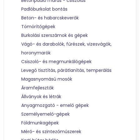
Betonpadló marás - csiszolás
Padlóburkolat bontás
Beton- és habarcskeverők
Tömörítőgépek
Burkolási szerszámok és gépek
Vágó- és darabolók, fűrészek, vizesvágók,
horonymarók
Csiszoló- és megmunkálógépek
Levegő tisztítás, párátlanítás, temperálás
Magasnyomású mosók
Áramfejlesztők
Állványok és létrák
Anyagmozgató - emelő gépek
Személyemelő-gépek
Földmunkagépek
Mérő- és szintezőműszerek