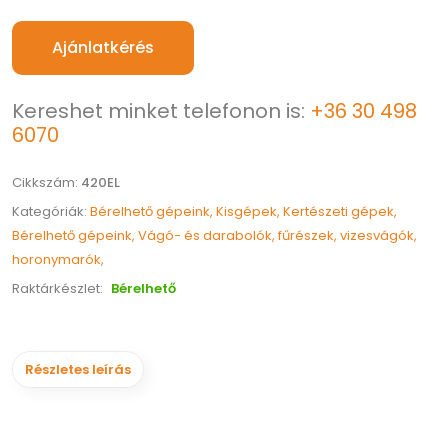
Ajánlatkérés
Kereshet minket telefonon is:
+36 30 498
6070
Cikkszám:
420EL
Kategóriák:
Bérelhető gépeink,
Kisgépek,
Kertészeti gépek,
Bérelhető gépeink,
Vágó- és darabolók, fűrészek, vizesvágók,
horonymarók,
Raktárkészlet:
Bérelhető
Részletes leírás