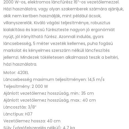
2000 W-os, elektromos láncfűrész 16”-os vezetőlemezzel.
Házi használatra, vagy olyan szakemberek számára ajánljuk,
akik nem kertben használják, mint például ácsok,
villanyszerelők. Kiváló vágási teljesítménye, robusztus
kialakítása és karcsú fűrészteste nagyon jó ergonómiát
nyújt, jól irányítható fűrész. Azonnali indulás, gyors
láncsebesség, 5 méter vezeték kellemes, puha fogású
markolat és kényelmes szerszám nélküli láncfeszítés
jellemzi. Mindezek tökéletesen alkalmassá teszik a beltéri,
házi használatra.
Motor: 420EL
Láncsebesség maximum teljesítményen: 14,5 m/s
Teljesítmény: 2 000 W
Ajánlott vezetőlemez hosszúság, min.: 35 cm
Ajánlott vezetőlemez hosszúság, max.: 40 cm
Láncosztás: 3/8”
Lánctípus: H37
Vezetőlemez hossza: 40 cm
Súly (vágófelszerelés nélkül): 4,7 kg