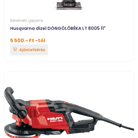
Bérelhető gépeink
Husqvarna dízel DÖNGÖLŐBÉKA LT 8005 11"
5 500.- Ft -tól
Ajánlatkérés