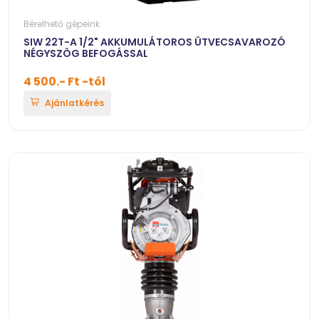
Bérelhető gépeink
SIW 22T-A 1/2" AKKUMULÁTOROS ÜTVECSAVAROZÓ
NÉGYSZÖG BEFOGÁSSAL
4 500.- Ft -tól
Ajánlatkérés