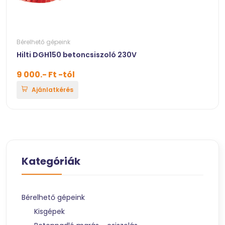
Bérelhető gépeink
Hilti DGH150 betoncsiszoló 230V
9 000.- Ft -tól
Ajánlatkérés
Kategóriák
Bérelhető gépeink
Kisgépek