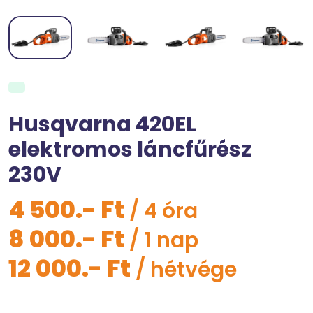
Husqvarna 420EL
elektromos láncfűrész
230V
4 500.- Ft
/ 4 óra
8 000.- Ft
/ 1 nap
12 000.- Ft
/ hétvége