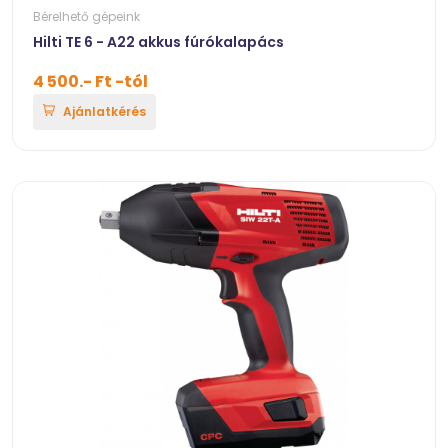
Bérelhető gépeink
Hilti TE 6 - A22 akkus fúrókalapács
4 500.- Ft -tól
Ajánlatkérés