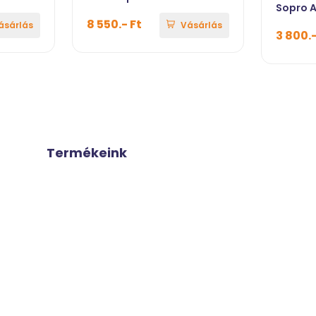
Sopro 
8 550.- Ft
ásárlás
Vásárlás
3 800.-
Termékeink