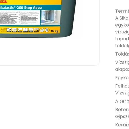
Termé
A Sika
egyko
vízszi
tapad
feldo
Toldá
Vízszi
alapo
Egyko
Felha
Vízsz
A ter
Beton 
Gipsz
Kerám