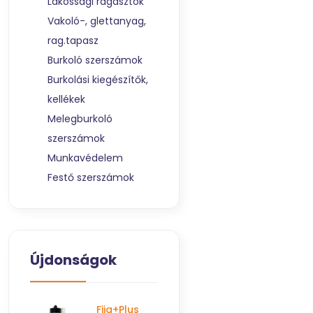
Lakossági ragasztók
Vakoló-, glettanyag,
rag.tapasz
Burkoló szerszámok
Burkolási kiegészítők,
kellékek
Melegburkoló
szerszámok
Munkavédelem
Festő szerszámok
Újdonságok
Fija+Plus