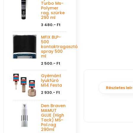
Turbo Ms-
Polymer
rag. szürke
290 ml
3 480.- Ft
MFIX BLP-
500
kontaktragasztó
spray 500
ml
2 500.- Ft
Gyémánt
lyukfúró
M14 Festa
Részletes leí
2 930.- Ft
Den Braven
MAMUT
GLUE (High
Tack) MS-
Pol.rag
290ml