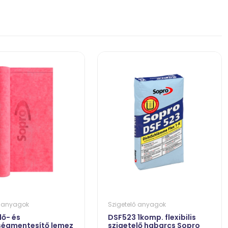
ő anyagok
Szigetelő anyagok
lő- és
DSF523 1komp. flexibilis
ségmentesítő lemez
szigetelő habarcs Sopro