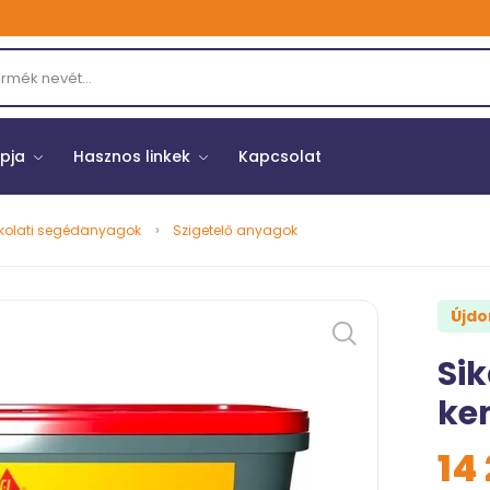
opja
Hasznos linkek
Kapcsolat
kolati segédanyagok
Szigetelő anyagok
Újd
Si
ken
14