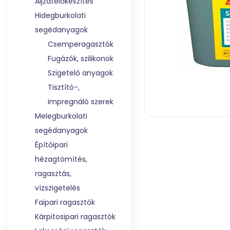
Aljzatelőkészítés
Hidegburkolati
segédanyagok
Csemperagasztók
Fugázók, szilikonok
Szigetelő anyagok
Tisztító-,
impregnáló szerek
Melegburkolati
segédanyagok
Építőipari
hézagtömítés,
ragasztás,
vízszigetelés
Faipari ragasztók
Kárpitosipari ragasztók