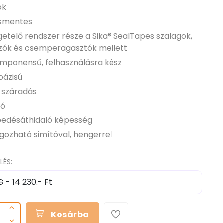
ök
smentes
getelő rendszer része a Sika® SealTapes szalagok,
zók és csemperagasztók mellett
mponensű, felhasználásra kész
bázisú
 száradás
ró
pedésáthidaló képesség
lgozható simítóval, hengerrel
LÉS:
Kosárba