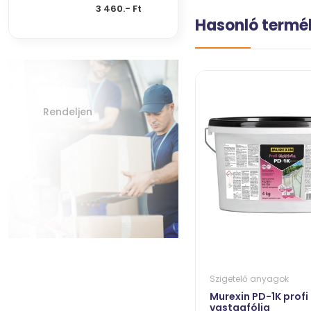
3 460.- Ft
Hasonló termé
Rendeljen
Szigetelő anyagok
Murexin PD-1K profi
vastagfólia