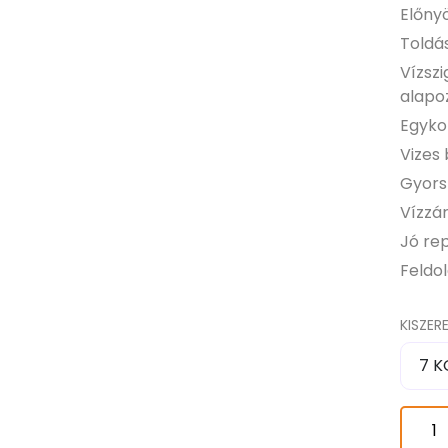
Előny
Toldá
Vízszi
alapo
Egyko
Vizes 
Gyors
Vízzá
Jó re
Feldo
KISZERE