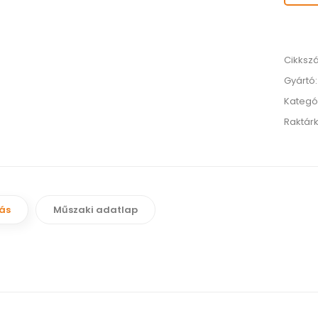
Cikksz
Gyártó
Kategó
Raktárk
rás
Műszaki adatlap