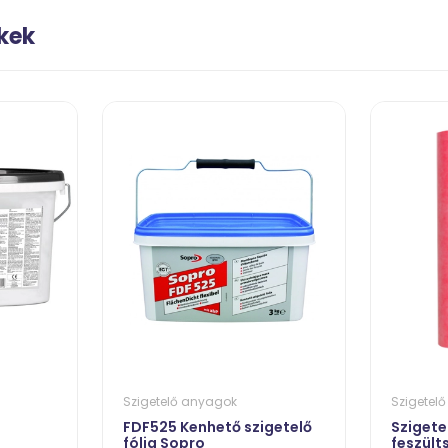
kek
Szigetelő anyagok
Szigetel
FDF525 Kenhető szigetelő
Szigete
fólia Sopro
feszült