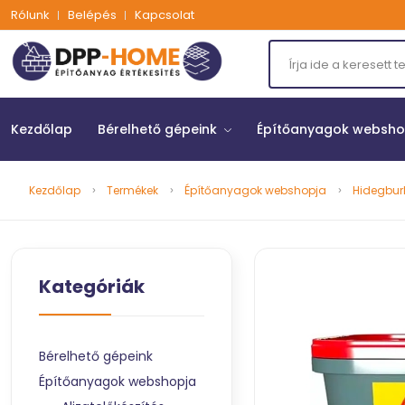
Rólunk
Belépés
Kapcsolat
Kezdőlap
Bérelhető gépeink
Építőanyagok websh
Kezdőlap
Termékek
Építőanyagok webshopja
Hidegbur
Kategóriák
Bérelhető gépeink
Építőanyagok webshopja