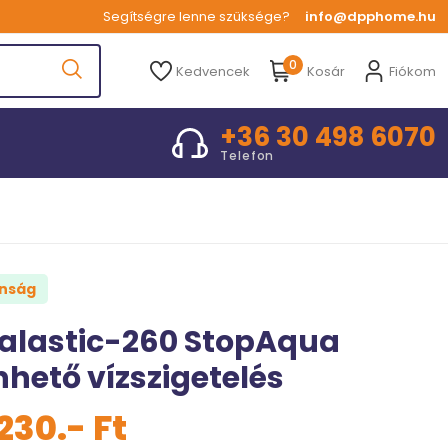
Segítségre lenne szüksége?
info@dpphome.hu
0
Kedvencek
Kosár
Fiókom
+36 30 498 6070
Telefon
onság
kalastic-260 StopAqua
hető vízszigetelés
 230.- Ft