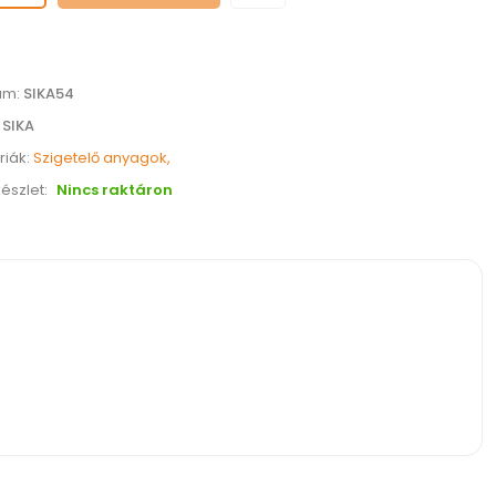
ám:
SIKA54
:
SIKA
riák:
Szigetelő anyagok,
észlet:
Nincs raktáron