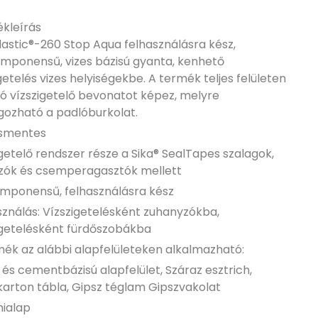
kleírás
lastic®-260 Stop Aqua felhasználásra kész,
mponensű, vizes bázisú gyanta, kenhető
getelés vizes helyiségekbe. A termék teljes felületen
ó vízszigetelő bevonatot képez, melyre
lgozható a padlóburkolat.
smentes
getelő rendszer része a Sika® SealTapes szalagok,
zók és csemperagasztók mellett
mponensű, felhasználásra kész
sználás: Vízszigetelésként zuhanyzókba,
igetelésként fürdőszobákba
mék az alábbi alapfelületeken alkalmazható:
és cementbázisú alapfelület, Száraz esztrich,
karton tábla, Gipsz téglam Gipszvakolat
ialap