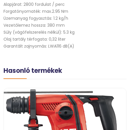
Alapjárat: 2800 fordulat / perc
Forgatónyomaték: max.2.95 Nm
Üzemanyag fogyasztás: 1.2 kg/h
Vezetőlemez hossza: 380 mm
Súly (vágófelszerelés nélkül): 5.3 kg
Olaj tartály térfogata: 0,32 liter
Garantált zajnyomás: LWA116 dB(A)
Hasonló termékek