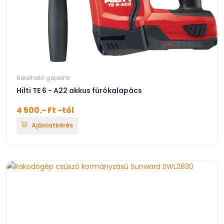
Bérelhető gépeink
Hilti TE 6 - A22 akkus fúrókalapács
4 500.- Ft -tól
Ajánlatkérés