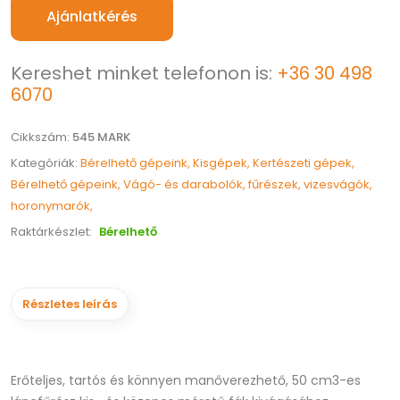
Ajánlatkérés
Kereshet minket telefonon is:
+36 30 498
6070
Cikkszám:
545 MARK
Kategóriák:
Bérelhető gépeink,
Kisgépek,
Kertészeti gépek,
Bérelhető gépeink,
Vágó- és darabolók, fűrészek, vizesvágók,
horonymarók,
Raktárkészlet:
Bérelhető
Részletes leírás
Erőteljes, tartós és könnyen manőverezhető, 50 cm3-es