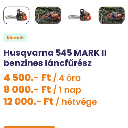
Kiemelt
Husqvarna 545 MARK II
benzines láncfűrész
4 500.- Ft
/ 4 óra
8 000.- Ft
/ 1 nap
12 000.- Ft
/ hétvége