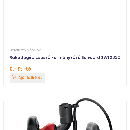
Bérelhető gépeink
Rakodógép csúszó kormányzású Sunward SWL2830
0.- Ft -tól
Ajánlatkérés