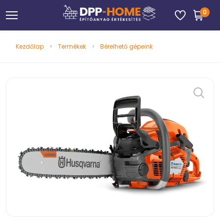
0
Kezdőlap
Termékek
Bérelhető gépeink