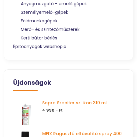
Anyagmozgató - emelő gépek
Személyemelő-gépek
Földmunkagépek
Mérő- és szintezőműszerek
Kerti bútor bérlés
Építőanyagok webshopja
Újdonságok
Sopro Szaniter szilikon 310 ml
4 990.- Ft
MFIX Ragasztó eltávolító spray 400