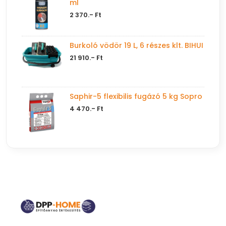
ml
2 370.- Ft
Burkoló vödör 19 L, 6 részes klt. BIHUI
21 910.- Ft
Saphir-5 flexibilis fugázó 5 kg Sopro
4 470.- Ft