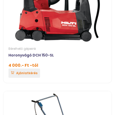
Bérelhető gépeink
Horonyvágó DCH 150-SL
4 000.- Ft -tól
Ajánlatkérés