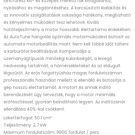
láncfűrész kis- és közepes méretű fák kivágásához,
nyírásához és megdöntéséhez. A karcsúsított kialakítás és
az innovatív szolgáltatások sokasága hatékony, megbízható
és kényelmes működést tesz lehetővé. Kiváló
hűtőteljesítmény a motor hosszabb élettartama érdekében.
Az AutoTune hangolás optimális motorműködést biztosít az
automata motorbeállítás miatt. Nem kell többé időt tölteni
a karburátor beállításával. Kompenzálja a
üzemanyagtípusok minőségi különbségét, a levegő
nedvesség tartalmát, a hőmérsékleteket és az eldugult
légszűrőt. Az erős forgattyúsház magas fordulatszámon
professzionális használat mellett is ellenálló és biztosítja a
gép hosszú élettartamát. A motort és annak indító
berendezését úgy tervezték, hogy a motor minimális
erőfeszítéssel, gyorsan beindítható legyen. Az indítózsinór
ellenállása 40%-kal csökkent.
Lökettérfogat: 50.1 cm³
Teljesítmény: 2,7 kW
Maximum fordulatszám: 9900 fordulat / perc